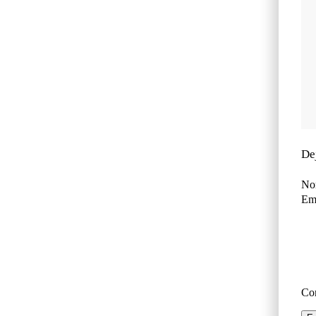
De
No
Ema
Co