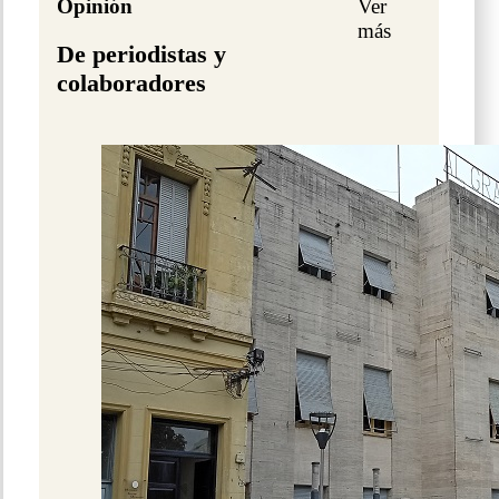
Opinión
Ver
más
De periodistas y
colaboradores