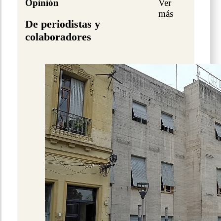
Opinión
Ver
más
De periodistas y
colaboradores