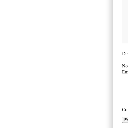
De
No
Ema
Co