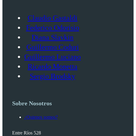
Claudio Gastaldi
Federico Odorisio
Diana Slavkin
Guillermo Coduri
Guillermo Luciano
Ricardo Monetta
Sergio Brodsky
Sobre Nosotros
¿Quienes somos?
Entre Ríos 528