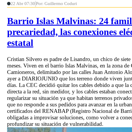
22 Abr 07:30
Por: Guillermo Coduri
Barrio Islas Malvinas: 24 famil
precariedad, las conexiones eléc
estatal
Cristian Silvero es padre de Lisandro, un chico de siete
meses. Viven en el barrio Islas Malvinas, en la zona d
Camioneros, delimitado por las calles Juan Antonio Alons
ayer a DIARIOJUNIO que los terreno donde viven junto a
días. La CEC decidió quitar los cables debido a que la 
directa a la red, sin medidor, y los cables estaban cone
regularizar su situación ya que habitan terrenos privado
que no responde a sus pedidos para avanzar en la urban
certificados del RENABAP (Registro Nacional de Barrios
obligadas a improvisar soluciones, como volver a conec
profundizar su situación de vulnerabilidad.