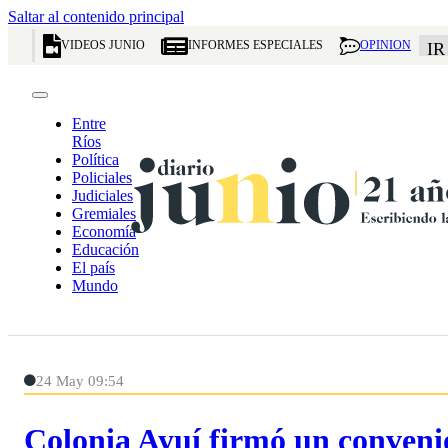
Saltar al contenido principal
VIDEOS JUNIO
INFORMES ESPECIALES
OPINION
IR
Entre
Ríos
Política
Policiales
Judiciales
Gremiales
Economía
Educación
El país
Mundo
24 May 09:54
Colonia Ayuí firmó un convenio