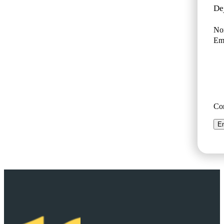
De
No
Ema
Co