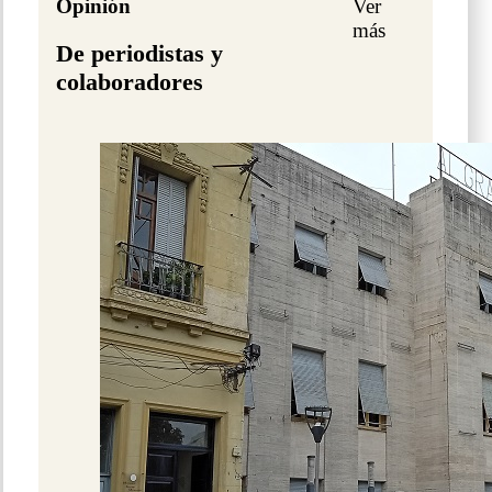
Opinión
Ver
más
De periodistas y
colaboradores