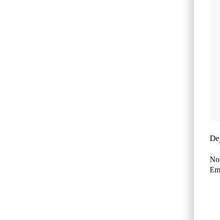
De
No
Ema