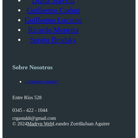
Diana Slavkin
Guillermo Coduri
Guillermo Luciano
Ricardo Monetta
Sergio Brodsky
Sobre Nosotros
¿Quienes somos?
Entre Ríos 528
0345 - 422 - 1044
crgastaldi@gmail.com
© 2024
Madryn Web
Leandro Zorrilla
Juan Aguirre