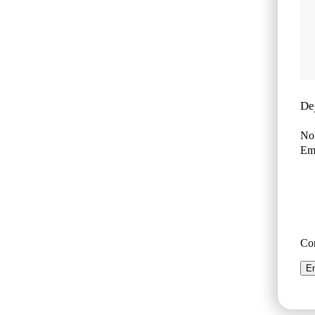
De
No
Ema
Co