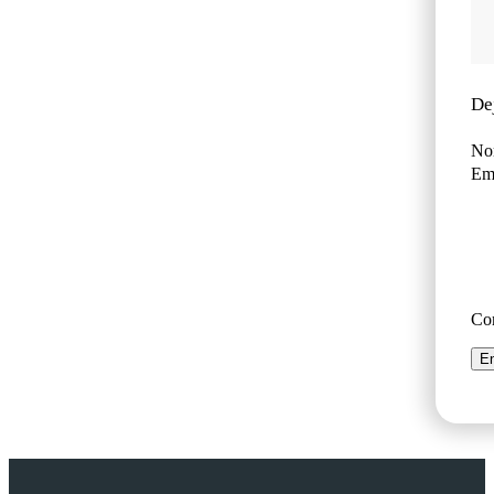
De
No
Ema
Co