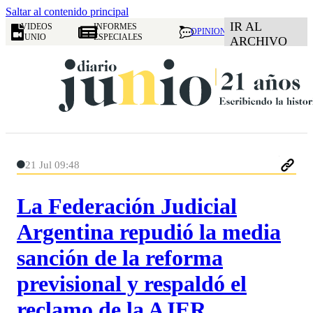
Saltar al contenido principal
IR AL
VIDEOS
INFORMES
OPINION
JUNIO
ESPECIALES
ARCHIVO
21 Jul 09:48
La Federación Judicial
Argentina repudió la media
sanción de la reforma
previsional y respaldó el
reclamo de la AJER