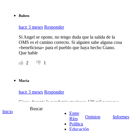
Ruben
hace 3 meses
Responder
Si Angel se opone, no tengo duda que la salida de la
OMS es el camino correcto. Si alguien sabe alguna cosa
«beneficiosa» para el pueblo que haya hecho Giano.
Que hable
2
1
Maria
hace 3 meses
Responder
Giano durante la pandemia murieron 130 mil personas
gracias a las políticas públicas de salud del gobierno
Buscar
Inicio
nacional y provincial del cual vos formabas parte,
Entre
Opinion
Informes
hicieron negocios con las vacunas, primeriaron al
Ríos
vacunarse, se enfiestaban hasta funcionarios de
Política
Concordia, se fundieron miles de negocios por mantener
Educación