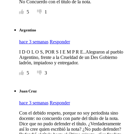
No Concuerdo con el título de la nota.
5
1
Argentino
hace 3 semanas
Responder
I D O L O S, POR S I E M P R E..Alegraron al pueblo
Argentino, frente a la Crueldad de un Des Gobierno
ladrón, impiadoso y entregador.
5
3
Juan Cruz
hace 3 semanas
Responder
Con el debido respeto, porque no soy periodista sino
docente: no concuerdo con parte del título de la nota.
Dice que no pudo defender el título. ¿Verdaderamente
así lo cree quien escribió la nota? ¿No pudo defender?