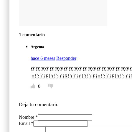
1 comentario
Argento
hace 6 meses
Responder
👏👏👏👏👏👏👏👏👏👏👏👏👏👏👏👏👏👏👏👏👏👏👏
🇦🇷🇦🇷🇦🇷🇦🇷🇦🇷🇦🇷🇦🇷🇦🇷🇦🇷🇦🇷🇦
0
Deja tu comentario
Nombre *
Email *