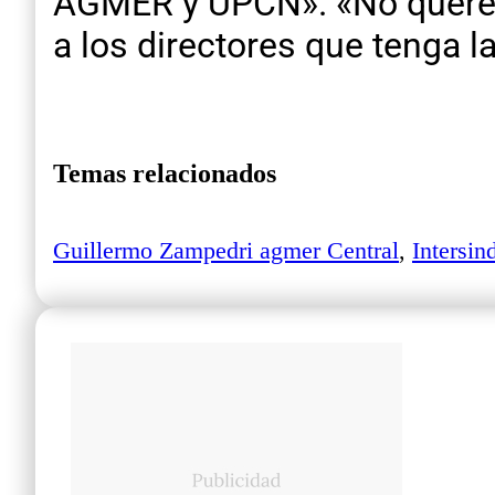
AGMER y UPCN». «No querem
a los directores que tenga l
Temas relacionados
Guillermo Zampedri agmer Central
,
Intersin