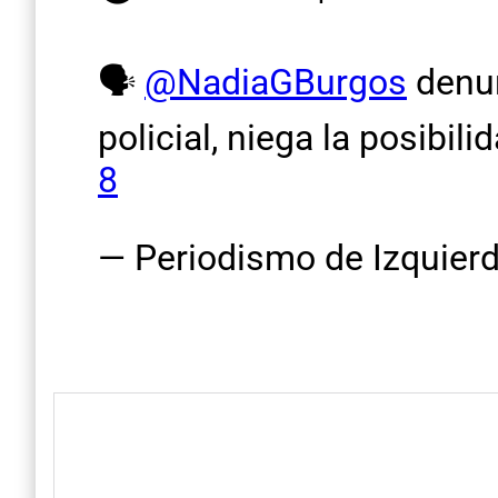
🗣️
@NadiaGBurgos
denun
policial, niega la posibil
8
— Periodismo de Izquie