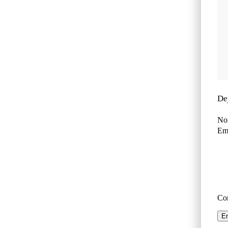
De
No
Ema
Co