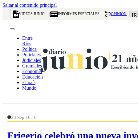
Saltar al contenido principal
VIDEOS JUNIO
INFORMES ESPECIALES
OPINION
IR
Entre
Ríos
Política
Policiales
Judiciales
Gremiales
Economía
Educación
El país
Mundo
23 Sep 16:10
Frigerio celebró una nueva inv