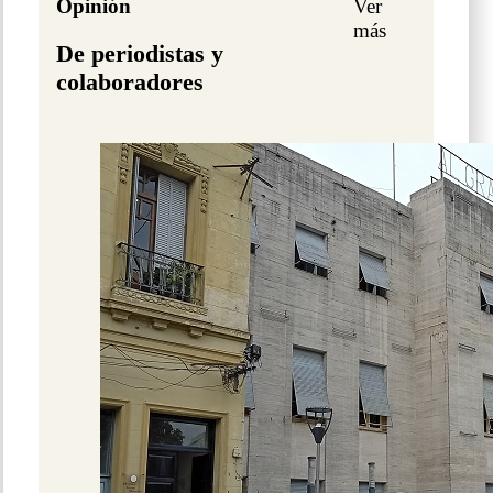
Opinión
Ver
más
De periodistas y
colaboradores