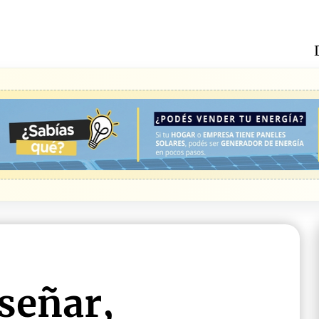
señar,