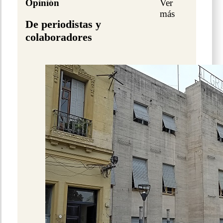
Opinión
Ver
más
De periodistas y
colaboradores