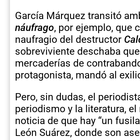
García Márquez transitó amb
náufrago
, por ejemplo, que 
naufragio del destructor
Cal
sobreviviente deschaba que 
mercaderías de contrabando d
protagonista, mandó al exili
Pero, sin dudas, el periodi
periodismo y la literatura, e
noticia de que hay “un fusi
León Suárez, donde son ases