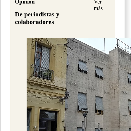
Opinión
Ver
más
De periodistas y
colaboradores