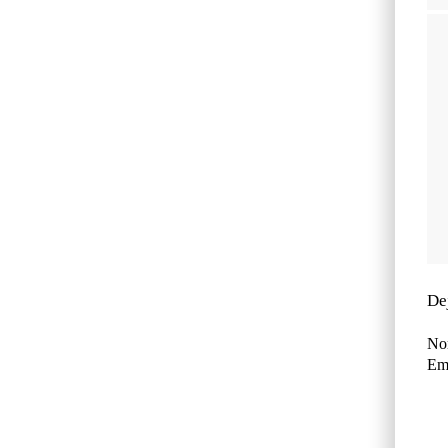
De
No
Ema