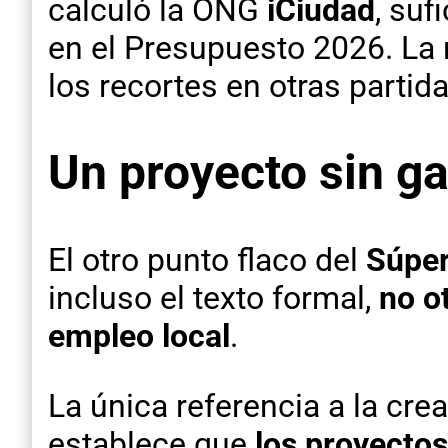
calculó la ONG
iCiudad
, suf
en el Presupuesto 2026. La r
los recortes en otras parti
Un proyecto sin ga
El otro punto flaco del
Súper
incluso el texto formal,
no o
empleo local
.
La única referencia a la cre
establece que
los proyecto