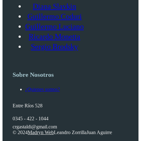
Diana Slavkin
Guillermo Coduri
Guillermo Luciano
Ricardo Monetta
Sergio Brodsky
Sobre Nosotros
¿Quienes somos?
Entre Ríos 528
0345 - 422 - 1044
crgastaldi@gmail.com
© 2024
Madryn Web
Leandro Zorrilla
Juan Aguirre