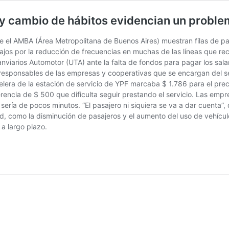
y cambio de hábitos evidencian un proble
de el AMBA (Área Metropolitana de Buenos Aires) muestran filas de p
bajos por la reducción de frecuencias en muchas de las líneas que rec
nviarios Automotor (UTA) ante la falta de fondos para pagar los sala
responsables de las empresas y cooperativas que se encargan del ser
telera de la estación de servicio de YPF marcaba $ 1.786 para el precio
erencia de $ 500 que dificulta seguir prestando el servicio. Las em
sería de pocos minutos. “El pasajero ni siquiera se va a dar cuenta”
, como la disminución de pasajeros y el aumento del uso de vehícul
 a largo plazo.