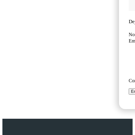
De
No
Ema
Co