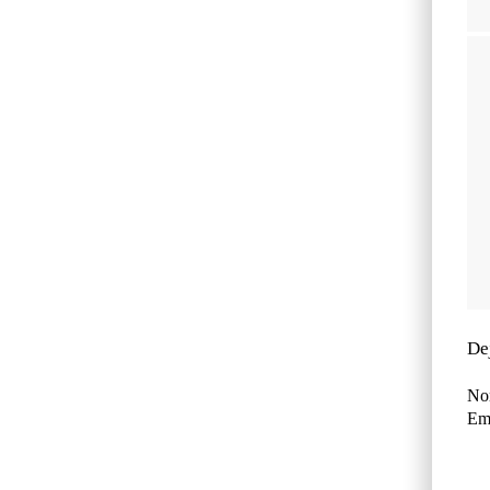
De
No
Ema