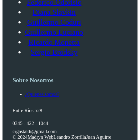
Federico Odorisio
Diana Slavkin
Guillermo Coduri
Guillermo Luciano
Ricardo Monetta
Sergio Brodsky
Sobre Nosotros
¿Quienes somos?
Entre Ríos 528
0345 - 422 - 1044
crgastaldi@gmail.com
© 2024
Madryn Web
Leandro Zorrilla
Juan Aguirre