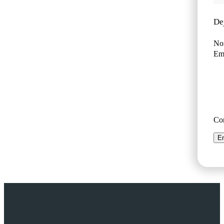
De
No
Ema
Co