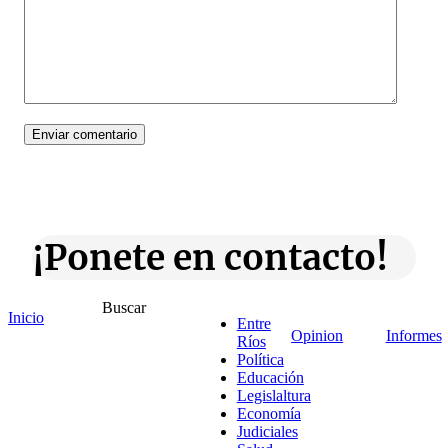
¡Ponete en contacto!
Buscar
Inicio
Entre
Opinion
Informes
Ríos
Escribe aquí abajo lo que desees buscar
Política
luego presiona el botón "buscar"
Educación
Buscar
Buscar
Legislaltura
O bien prueba
Economía
Buscar en el archivo
Judiciales