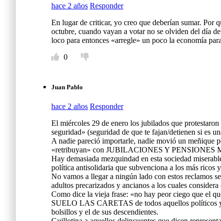
hace 2 años
Responder
En lugar de criticar, yo creo que deberían sumar. Por 
octubre, cuando vayan a votar no se olviden del día de
loco para entonces «arregle» un poco la economía par
0
Juan Pablo
hace 2 años
Responder
El miércoles 29 de enero los jubilados que protes
seguridad» (seguridad de que te fajan/detienen si es u
A nadie pareció importarle, nadie movió un meñique
«retribuyan» con JUBILACIONES Y PENSIONE
Hay demasiada mezquindad en esta sociedad miserable
política antisolidaria que subvenciona a los más ricos
No vamos a llegar a ningún lado con estos reclamos sect
adultos precarizados y ancianos a los cuales conside
Como dice la vieja frase: «no hay peor ciego que e
SUELO LAS CARETAS de todos aquellos políticos 
bolsillos y el de sus descendientes.
Guillotina a aquellos delincuentes que dicen representa