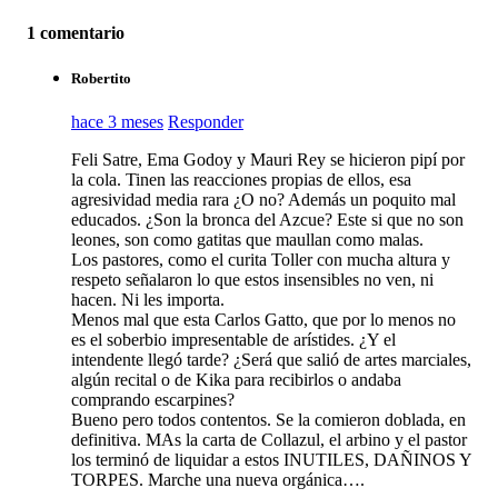
1 comentario
Robertito
hace 3 meses
Responder
Feli Satre, Ema Godoy y Mauri Rey se hicieron pipí por
la cola. Tinen las reacciones propias de ellos, esa
agresividad media rara ¿O no? Además un poquito mal
educados. ¿Son la bronca del Azcue? Este si que no son
leones, son como gatitas que maullan como malas.
Los pastores, como el curita Toller con mucha altura y
respeto señalaron lo que estos insensibles no ven, ni
hacen. Ni les importa.
Menos mal que esta Carlos Gatto, que por lo menos no
es el soberbio impresentable de arístides. ¿Y el
intendente llegó tarde? ¿Será que salió de artes marciales,
algún recital o de Kika para recibirlos o andaba
comprando escarpines?
Bueno pero todos contentos. Se la comieron doblada, en
definitiva. MAs la carta de Collazul, el arbino y el pastor
los terminó de liquidar a estos INUTILES, DAÑINOS Y
TORPES. Marche una nueva orgánica….