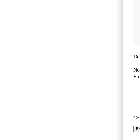
De
No
Ema
Co