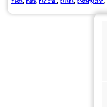
fiesta
,
mate
,
nacional
,
paraná
,
postergación
,