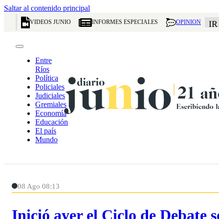
Saltar al contenido principal
VIDEOS JUNIO
INFORMES ESPECIALES
OPINION
IR
Entre
Ríos
Política
Policiales
Judiciales
Gremiales
Economía
Educación
El país
Mundo
08 Ago 08:13
Inició ayer el Ciclo de Debate 