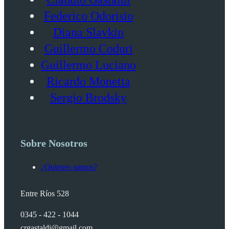
Federico Odorisio
Diana Slavkin
Guillermo Coduri
Guillermo Luciano
Ricardo Monetta
Sergio Brodsky
Sobre Nosotros
¿Quienes somos?
Entre Ríos 528
0345 - 422 - 1044
crgastaldi@gmail.com