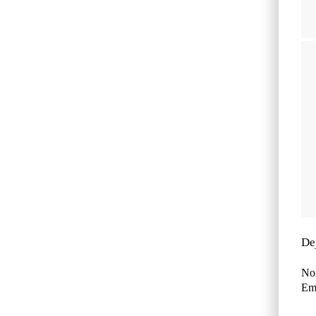
De
No
Ema