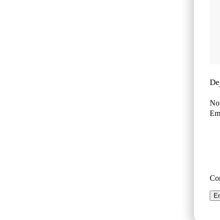
De
No
Ema
Co