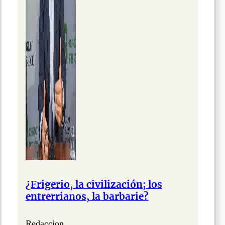
¿Frigerio, la civilización; los
entrerrianos, la barbarie?
Redaccion