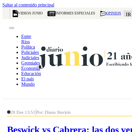
Saltar al contenido principal
VIDEOS JUNIO
INFORMES ESPECIALES
OPINION
IR
Entre
Ríos
Política
Policiales
Judiciales
Gremiales
Economía
Educación
El país
Mundo
20 Ene 13:51
Por: Diana Slavkin
Beswick vs Cabrera: las dos ve