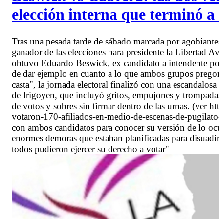
elección interna que terminó a
Tras una pesada tarde de sábado marcada por agobiantes
ganador de las elecciones para presidente la Libertad 
obtuvo Eduardo Beswick, ex candidato a intendente por e
de dar ejemplo en cuanto a lo que ambos grupos pregonan
casta", la jornada electoral finalizó con una escandalos
de Irigoyen, que incluyó gritos, empujones y trompadas
de votos y sobres sin firmar dentro de las urnas. (ver h
votaron-170-afiliados-en-medio-de-escenas-de-pugila
con ambos candidatos para conocer su versión de lo oc
enormes demoras que estaban planificadas para disuadir 
todos pudieron ejercer su derecho a votar"