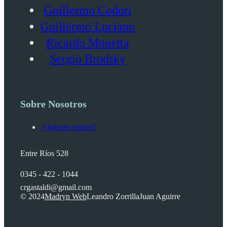
Guillermo Coduri
Guillermo Luciano
Ricardo Monetta
Sergio Brodsky
Sobre Nosotros
¿Quienes somos?
Entre Ríos 528
0345 - 422 - 1044
crgastaldi@gmail.com
© 2024
Madryn Web
Leandro Zorrilla
Juan Aguirre