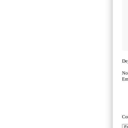
De
No
Ema
Co