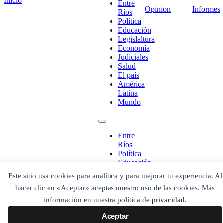
Inicio
Entre
Opinion
Informes
Ríos
Política
Educación
Legislaltura
Economía
Judiciales
Salud
El país
América
Latina
Mundo
¡Ponete en contacto!
Entre
Ríos
Política
Escribe aquí abajo lo que desees buscar
Educación
luego presiona el botón "buscar"
Legislaltura
Buscar
Buscar
Este sitio usa cookies para analítica y para mejorar tu experiencia. Al
Economía
O bien prueba
hacer clic en «Aceptar» aceptas nuestro uso de las cookies. Más
Judiciales
Buscar en el archivo
Salud
información en nuestra
política de privacidad
.
El país
Aceptar
América