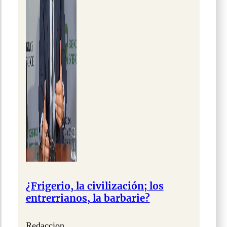
¿Frigerio, la civilización; los
entrerrianos, la barbarie?
Redaccion