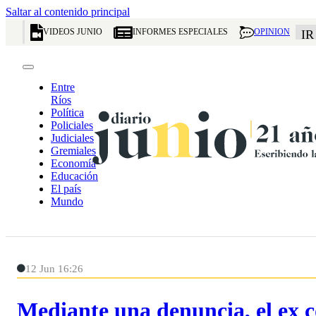
Saltar al contenido principal
VIDEOS JUNIO
INFORMES ESPECIALES
OPINION
IR
Entre
Ríos
Política
Policiales
Judiciales
Gremiales
Economía
Educación
El país
Mundo
12 Jun 16:26
Mediante una denuncia, el ex