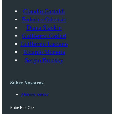
Claudio Gastaldi
Federico Odorisio
Diana Slavkin
Guillermo Coduri
Guillermo Luciano
Ricardo Monetta
Sergio Brodsky
Sobre Nosotros
¿Quienes somos?
Entre Ríos 528