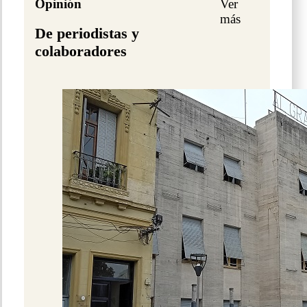
Opinión
Ver
más
De periodistas y
colaboradores