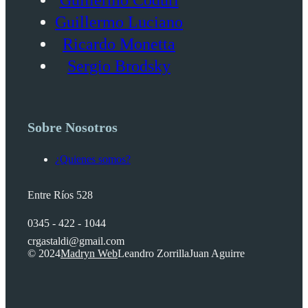
Guillermo Luciano
Ricardo Monetta
Sergio Brodsky
Sobre Nosotros
¿Quienes somos?
Entre Ríos 528
0345 - 422 - 1044
crgastaldi@gmail.com
© 2024
Madryn Web
Leandro Zorrilla
Juan Aguirre