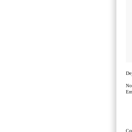
De
No
Ema
Co