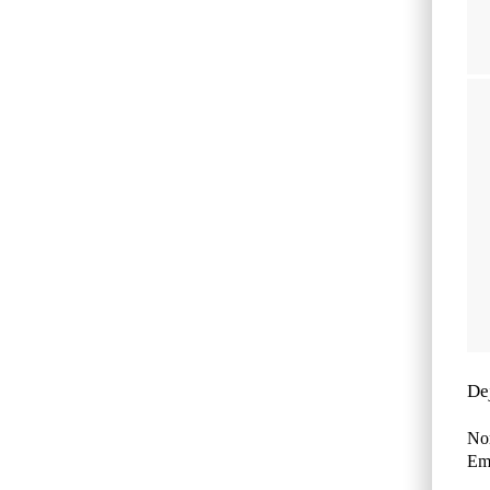
De
No
Ema