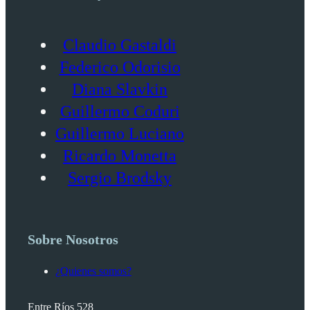
Claudio Gastaldi
Federico Odorisio
Diana Slavkin
Guillermo Coduri
Guillermo Luciano
Ricardo Monetta
Sergio Brodsky
Sobre Nosotros
¿Quienes somos?
Entre Ríos 528