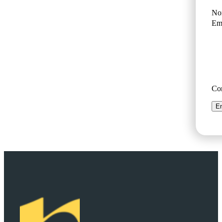
No
Ema
Co