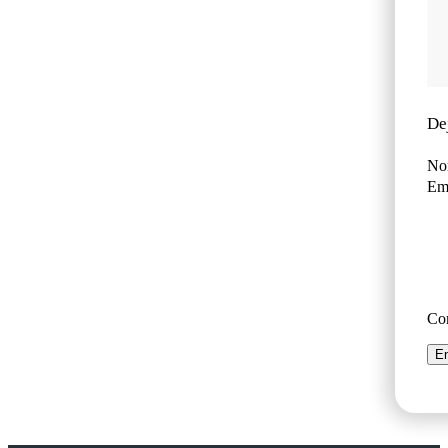
De
No
Ema
Co