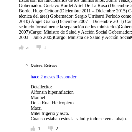
Estos son los funcionarios de los ultimos años: Sonia Veláz
Gobernador: Gustavo Bordet Ariel De La Rosa (Diciembre 2
Bordet Hugo Cettour (Diciembre 2011 – Diciembre 2015) Cargo
técnica del área) Gobernador: Sergio Urribarri Período como 
2010) Ángel Giano (Diciembre 2007 – Diciembre 2011) Carg
se inició formalmente la separación de los ministerios)Gobe
2007)Cargo: Ministro de Salud y Acción Social Gobernador:
2003 – Julio 2005)Cargo: Ministra de Salud y Acción Social
3
1
Quiero. Retruco
hace 2 meses
Responder
Detallecito:
Alfonsin hiperinflacion
Montiel
De la Rua. Helicóptero
Macri
Milei frigerio y asco.
Cuanso estaban estos la salud y todo se venía abajo.
1
2