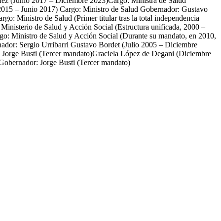
quez (Junio 2017 – Diciembre 2023)Cargo: Ministra de Salud
015 – Junio 2017) Cargo: Ministro de Salud Gobernador: Gustavo
: Ministro de Salud (Primer titular tras la total independencia
Ministerio de Salud y Acción Social (Estructura unificada, 2000 –
o: Ministro de Salud y Acción Social (Durante su mandato, en 2010,
rnador: Sergio Urribarri Gustavo Bordet (Julio 2005 – Diciembre
 Jorge Busti (Tercer mandato)Graciela López de Degani (Diciembre
Gobernador: Jorge Busti (Tercer mandato)