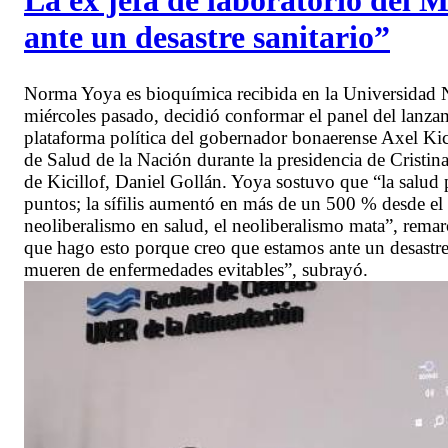
La ex jefa de laboratorio del 
ante un desastre sanitario”
Norma Yoya es bioquímica recibida en la Universidad Na
miércoles pasado, decidió conformar el panel del lanz
plataforma política del gobernador bonaerense Axel Kici
de Salud de la Nación durante la presidencia de Cristi
de Kicillof, Daniel Gollán. Yoya sostuvo que “la salud p
puntos; la sífilis aumentó en más de un 500 % desde e
neoliberalismo en salud, el neoliberalismo mata”, remar
que hago esto porque creo que estamos ante un desastr
mueren de enfermedades evitables”, subrayó.