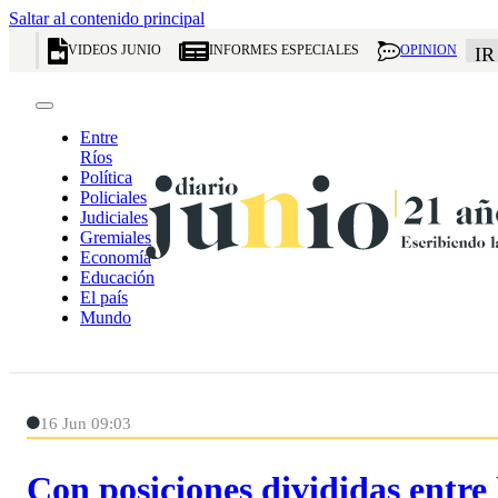
Saltar al contenido principal
VIDEOS JUNIO
INFORMES ESPECIALES
OPINION
IR
Entre
Ríos
Política
Policiales
Judiciales
Gremiales
Economía
Educación
El país
Mundo
16 Jun 09:03
Con posiciones divididas entre