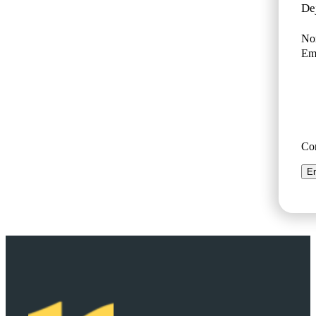
De
No
Ema
Co