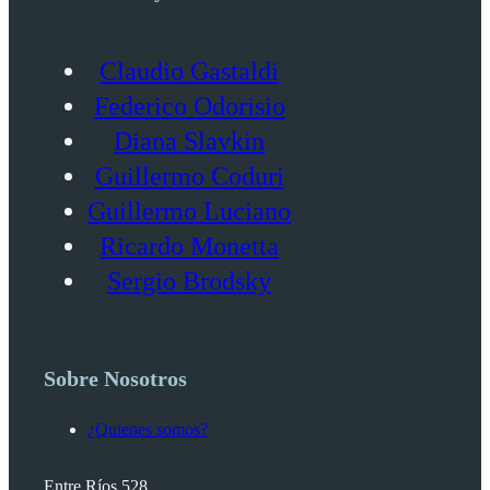
Claudio Gastaldi
Federico Odorisio
Diana Slavkin
Guillermo Coduri
Guillermo Luciano
Ricardo Monetta
Sergio Brodsky
Sobre Nosotros
¿Quienes somos?
Entre Ríos 528