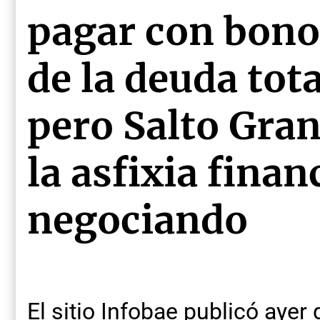
pagar con bonos
de la deuda to
pero Salto Gran
la asfixia finan
negociando
El sitio Infobae publicó aye